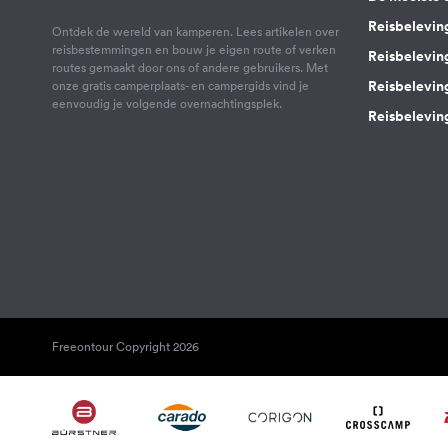
Reisbelevin
Ontdek de wereld van kamperen. Lees artikelen over
reisbestemmingen en bouw je eigen route of verken
Reisbelevin
routes gemaakt door ons of andere gebruikers. Met
Reisbelevin
onze gratis camperplaats- en campergids vind je
eenvoudig je volgende overnachtingsplek.
Reisbeleving
Freeontour Copyright 2026