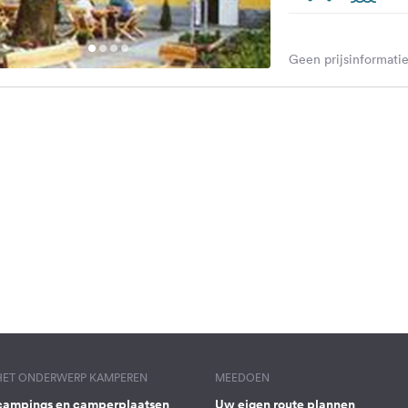
Geen prijsinformatie
 HET ONDERWERP KAMPEREN
MEEDOEN
campings en camperplaatsen
Uw eigen route plannen