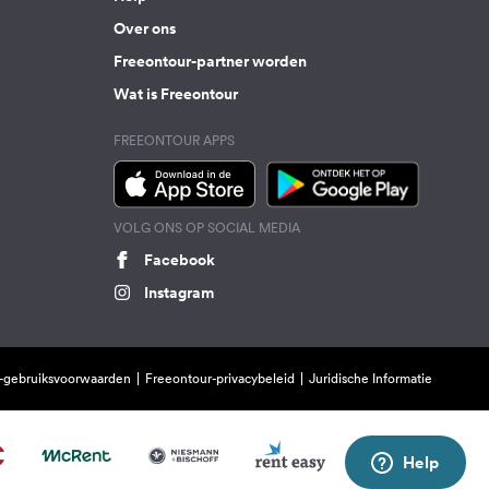
Over ons
Freeontour-partner worden
Wat is Freeontour
FREEONTOUR APPS
VOLG ONS OP SOCIAL MEDIA
Facebook
Instagram
-gebruiksvoorwaarden
Freeontour-privacybeleid
Juridische Informatie
Help