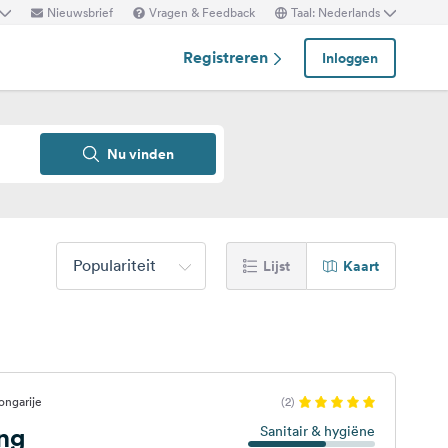
Nieuwsbrief
Vragen & Feedback
Taal: Nederlands
Registreren
Inloggen
Nu vinden
Populariteit
Lijst
Kaart
ongarije
(2)
ng
Sanitair & hygiëne