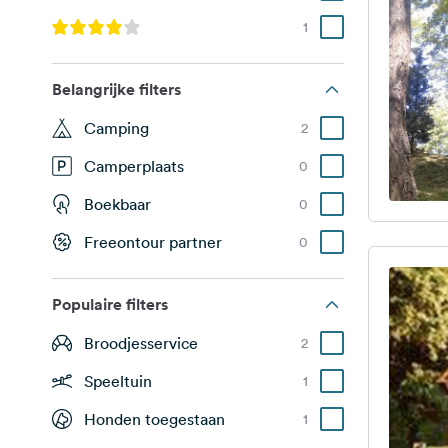
1
Belangrijke filters
Camping
2
Camperplaats
0
Boekbaar
0
Freeontour partner
0
Populaire filters
Broodjesservice
2
Speeltuin
1
Honden toegestaan
1