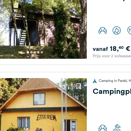
18,
€
60
vanaf
Prijs voor 2 volwass
Camping in Parád, H
Campingpl