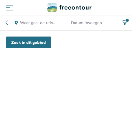
Waar gaat de reis
Datum invoegen
Routes
naar toe?
Zoek in dit gebied
Campings
Magazine
Partners
Registreren
Inloggen
Nieuwsbrief
Vragen &