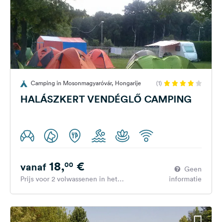
Camping in Mosonmagyaróvár, Hongarije
(1)
HALÁSZKERT VENDÉGLŐ CAMPING
18,
€
00
vanaf
Geen
Prijs voor 2 volwassenen in het
informatie
hoogseizoen