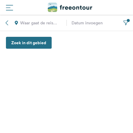
Waar gaat de reis
Datum invoegen
Routes
naar toe?
Zoek in dit gebied
Campings
Magazine
Partners
Registreren
Inloggen
Nieuwsbrief
Vragen &