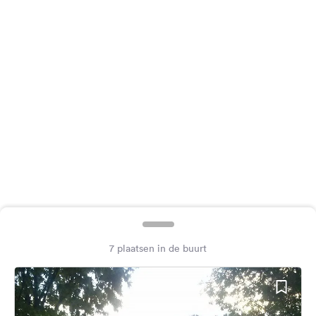
Feedback
Taal:
Nederlands
Volg
ons
op
social
media
Facebook
Instagram
7 plaatsen in de buurt