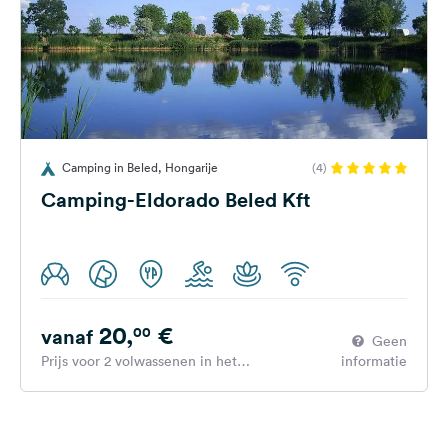
Camping in Beled, Hongarije
(4)
Camping-Eldorado Beled Kft
20,
€
00
vanaf
Geen
Prijs voor 2 volwassenen in het
informatie
hoogseizoen