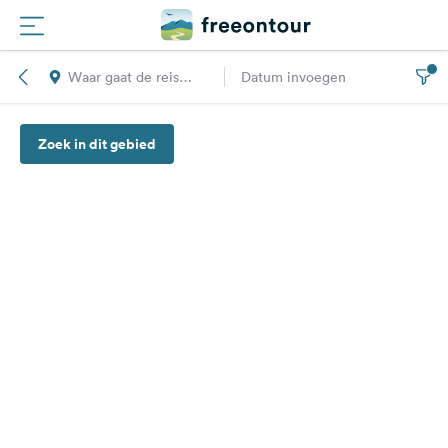
Waar gaat de reis
Datum invoegen
Routes
naar toe?
Zoek in dit gebied
Campings
Magazine
Partners
Registreren
Inloggen
Nieuwsbrief
Vragen &