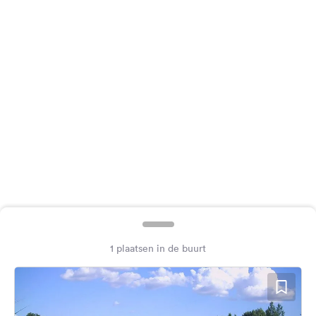
Feedback
Taal:
Nederlands
Volg
ons
op
social
media
Facebook
Instagram
1 plaatsen in de buurt