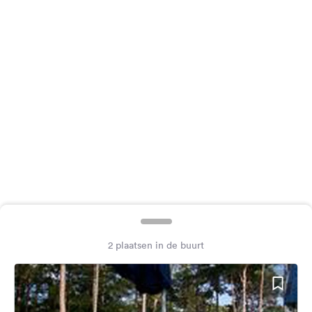
Feedback
Taal:
Nederlands
Volg
ons
op
social
media
Facebook
Instagram
2 plaatsen in de buurt