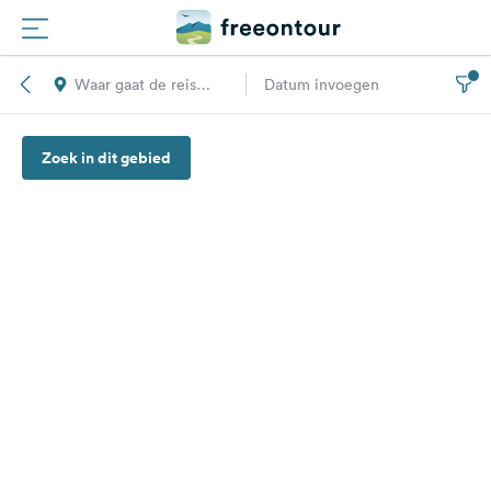
Waar gaat de reis
Datum invoegen
Routes
naar toe?
Zoek in dit gebied
Campings
Magazine
Partners
Registreren
Inloggen
Nieuwsbrief
Vragen &