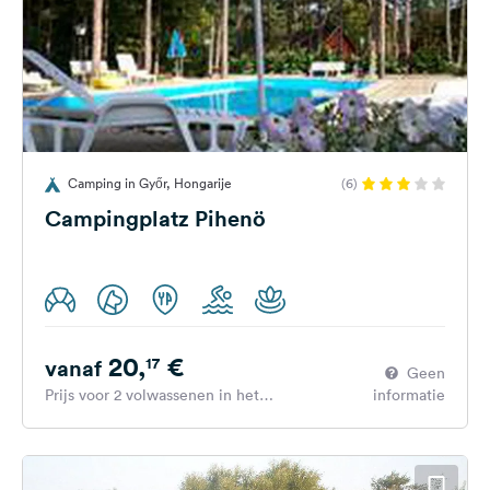
Camping in Győr, Hongarije
(6)
Campingplatz Pihenö
20,
€
17
vanaf
Geen
Prijs voor 2 volwassenen in het
informatie
hoogseizoen