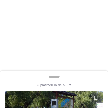
Feedback
Taal:
Nederlands
Volg
ons
op
social
media
Facebook
Instagram
5 plaatsen in de buurt