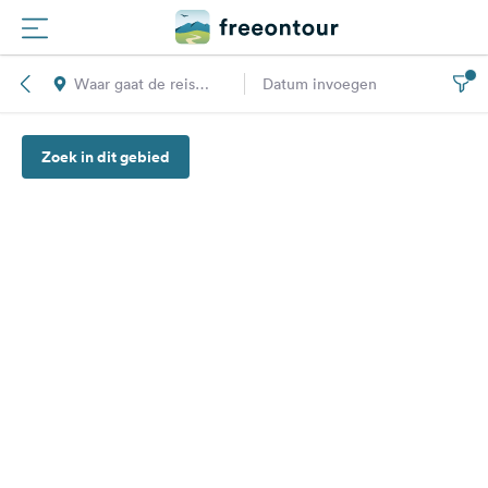
Waar gaat de reis
Datum invoegen
Routes
naar toe?
Zoek in dit gebied
Campings
Magazine
Partners
Registreren
Inloggen
Nieuwsbrief
Vragen &