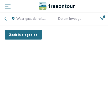
Waar gaat de reis
Datum invoegen
Routes
naar toe?
Zoek in dit gebied
Campings
Magazine
Partners
Registreren
Inloggen
Nieuwsbrief
Vragen &