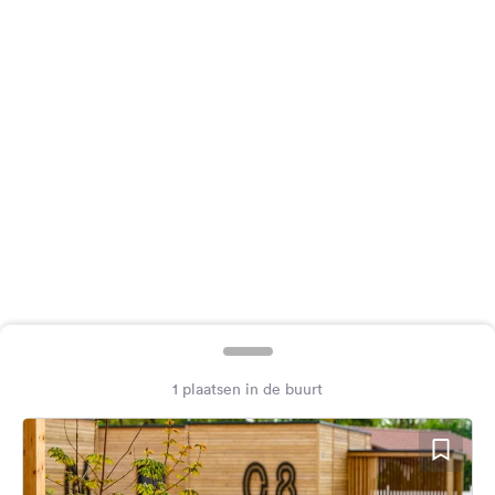
Feedback
Taal:
Nederlands
Volg
ons
op
social
media
Facebook
Instagram
1 plaatsen in de buurt