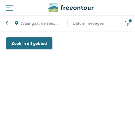
Waar gaat de reis
Datum invoegen
Routes
naar toe?
Zoek in dit gebied
Campings
Magazine
Partners
Registreren
Inloggen
Nieuwsbrief
Vragen &