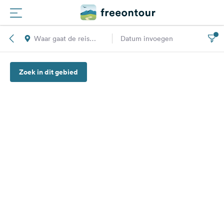
Waar gaat de reis
Datum invoegen
Routes
naar toe?
Zoek in dit gebied
Campings
Magazine
Partners
Registreren
Inloggen
Nieuwsbrief
Vragen &