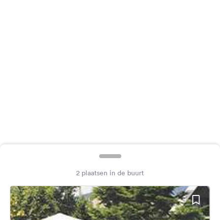
Feedback
Taal:
Nederlands
Volg
ons
op
social
media
Facebook
Instagram
2 plaatsen in de buurt