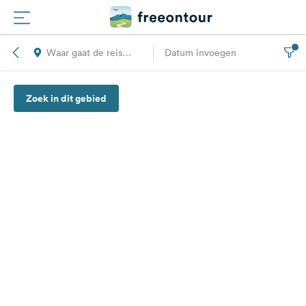
Waar gaat de reis
Datum invoegen
Routes
naar toe?
Zoek in dit gebied
Campings
Magazine
Partners
Registreren
Inloggen
Nieuwsbrief
Vragen &