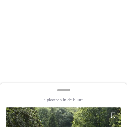
Feedback
Taal:
Nederlands
Volg
ons
op
social
media
Facebook
Instagram
1 plaatsen in de buurt