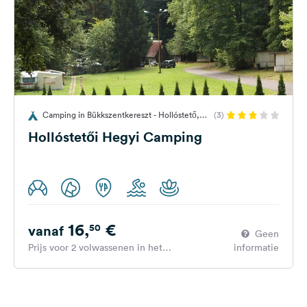
Camping in Bükkszentkereszt - Hollóstető,
(3)
Hongarije
Hollóstetői Hegyi Camping
16,
€
50
vanaf
Geen
Prijs voor 2 volwassenen in het
informatie
hoogseizoen