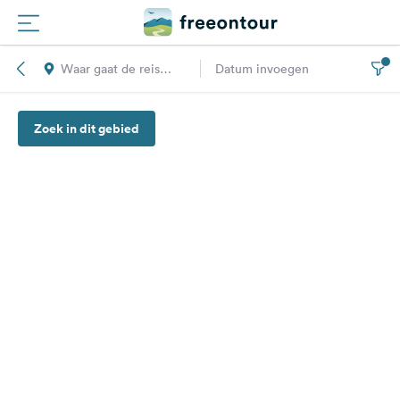
Waar gaat de reis
Datum invoegen
Routes
naar toe?
Zoek in dit gebied
Campings
Magazine
Partners
Registreren
Inloggen
Nieuwsbrief
Vragen &