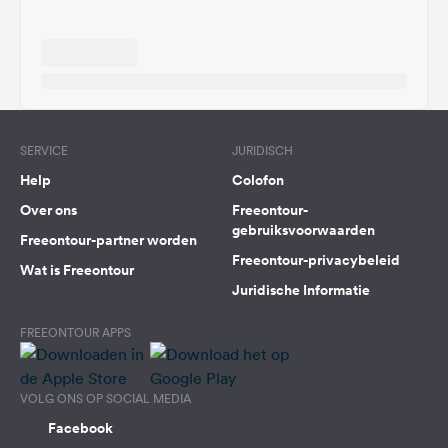
SERVICE
JURIDISCH
Help
Colofon
Over ons
Freeontour-
gebruiksvoorwaarden
Freeontour-partner worden
Freeontour-privacybeleid
Wat is Freeontour
Juridische Informatie
FREEONTOUR APPS
VOLG ONS OP SOCIAL MEDIA
Facebook