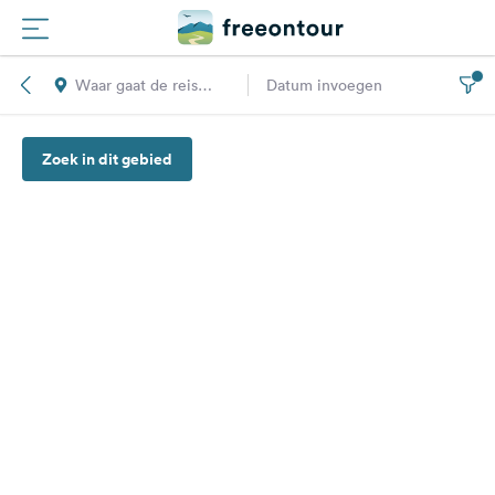
Waar gaat de reis
Datum invoegen
Routes
naar toe?
Zoek in dit gebied
Campings
Magazine
Partners
Registreren
Inloggen
Nieuwsbrief
Vragen &