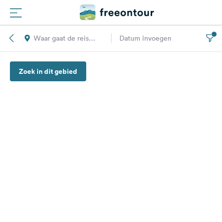
Waar gaat de reis
Datum invoegen
Routes
naar toe?
Zoek in dit gebied
Campings
Magazine
Partners
Registreren
Inloggen
Nieuwsbrief
Vragen &