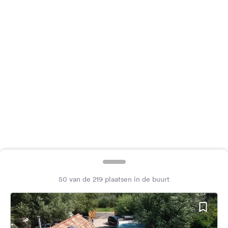
Feedback
Taal:
Nederlands
Volg
ons
op
social
media
Facebook
Instagram
50 van de 219 plaatsen in de buurt