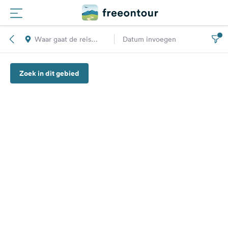
Waar gaat de reis
Datum invoegen
Routes
naar toe?
Zoek in dit gebied
Campings
Magazine
Partners
Registreren
Inloggen
Nieuwsbrief
Vragen &