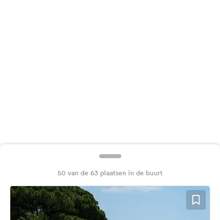
Feedback
Taal:
Nederlands
Volg
ons
op
social
media
Facebook
Instagram
50 van de 63 plaatsen in de buurt