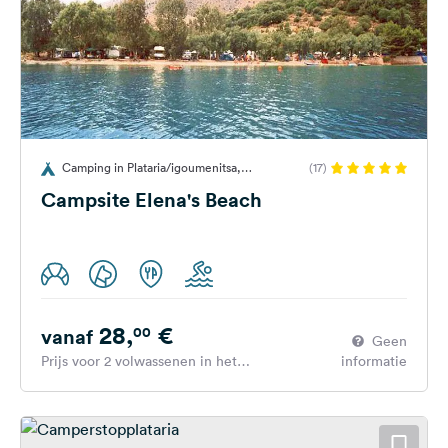
Camping in Plataria/igoumenitsa,
(17)
Griekenland
Campsite Elena's Beach
28,
€
00
vanaf
Geen
Prijs voor 2 volwassenen in het
informatie
hoogseizoen