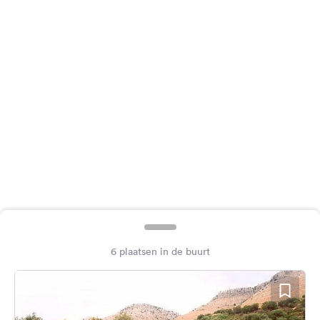
Feedback
Taal:
Nederlands
Volg
ons
op
social
media
Facebook
Instagram
6 plaatsen in de buurt