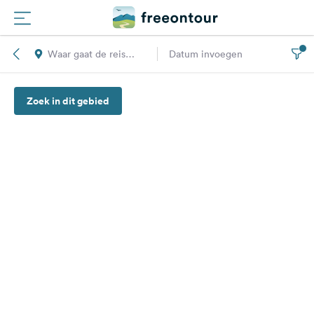
Waar gaat de reis
Datum invoegen
Routes
naar toe?
Zoek in dit gebied
Campings
Magazine
Partners
Registreren
Inloggen
Nieuwsbrief
Vragen &