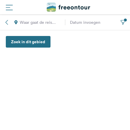
Waar gaat de reis
Datum invoegen
Routes
naar toe?
Zoek in dit gebied
Campings
Magazine
Partners
Registreren
Inloggen
Nieuwsbrief
Vragen &