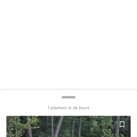
Feedback
Taal:
Nederlands
Volg
ons
op
social
media
Facebook
Instagram
1 plaatsen in de buurt