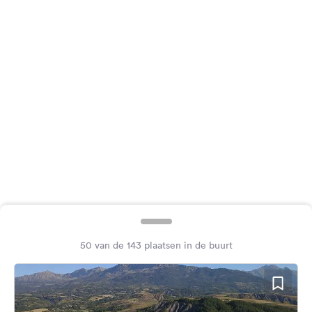
Feedback
Taal:
Nederlands
Volg
ons
op
social
media
Facebook
Instagram
50 van de 143 plaatsen in de buurt