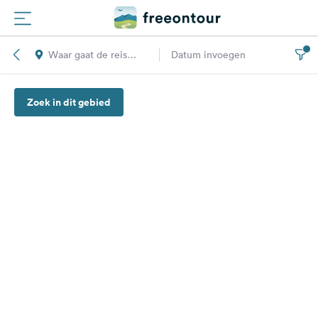
Waar gaat de reis
Datum invoegen
Routes
naar toe?
Zoek in dit gebied
Campings
Magazine
Partners
Registreren
Inloggen
Nieuwsbrief
Vragen &