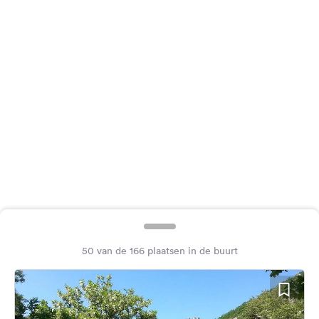
Feedback
Taal:
Nederlands
Volg
ons
op
social
media
Facebook
Instagram
50 van de 166 plaatsen in de buurt