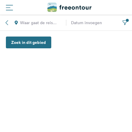
Waar gaat de reis
Datum invoegen
Routes
naar toe?
Zoek in dit gebied
Campings
Magazine
Partners
Registreren
Inloggen
Nieuwsbrief
Vragen &