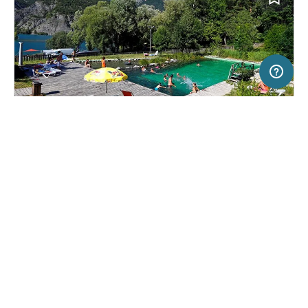
50 km
Terms of use
© 1987–2026 HERE
SERVICE
JURIDISCH
Help
Colofon
Camping in Ubaye-Serre-Ponçon, Frankrijk
(2)
Over ons
Freeontour-
gebruiksvoorwaarden
Huttopia Lac de Serre Ponçon
Freeontour-partner worden
Freeontour-privacybeleid
Wat is Freeontour
Juridische Informatie
FREEONTOUR APPS
24,
€
00
vanaf
Boekbaar
Prijs voor 2 volwassenen in het
VOLG ONS OP SOCIAL MEDIA
hoogseizoen
Facebook