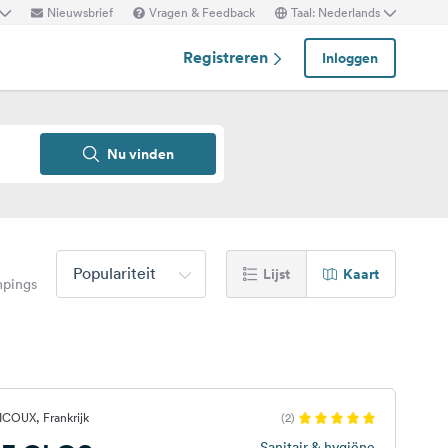
Nieuwsbrief
Vragen & Feedback
Taal: Nederlands
Registreren
Inloggen
Nu vinden
Populariteit
Lijst
Kaart
pings
COUX, Frankrijk
(2)
Sanitair & hygiëne