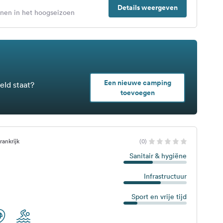
Details weergeven
enen in het hoogseizoen
Een nieuwe camping
eld staat?
toevoegen
rankrijk
(0)
Sanitair & hygiëne
Infrastructuur
Sport en vrije tijd