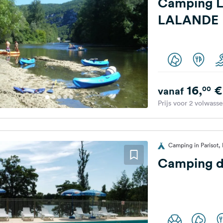
Camping 
LALANDE
16,
€
00
vanaf
Prijs voor 2 volwass
Camping in Parisot, 
Camping du