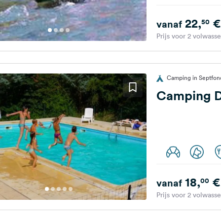
22,
€
50
vanaf
Prijs voor 2 volwass
Camping in Septfond
Camping D
18,
€
00
vanaf
Prijs voor 2 volwass