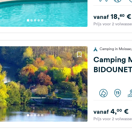
18,
€
60
vanaf
Prijs voor 2 volwass
Camping in Moissac,
Camping 
BIDOUNE
4,
€
00
vanaf
Prijs voor 2 volwass