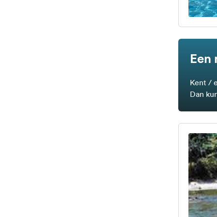
Een 
Kent / 
Dan kun