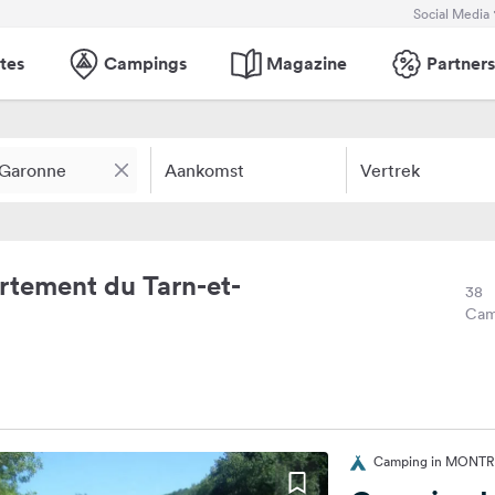
Social Media
tes
Campings
Magazine
Partners
Aankomst
Vertrek
tement du Tarn-et-
38
Cam
Camping in MONTRI