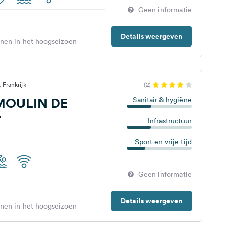
Geen informatie
Details weergeven
enen in het hoogseizoen
 Frankrijk
(2)
MOULIN DE
Sanitair & hygiëne
T
Infrastructuur
Sport en vrije tijd
Geen informatie
Details weergeven
enen in het hoogseizoen