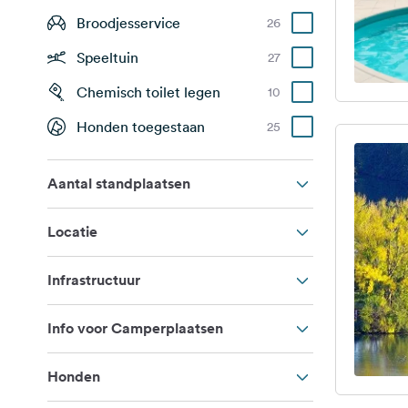
Broodjesservice
26
Speeltuin
27
Chemisch toilet legen
10
Honden toegestaan
25
Aantal standplaatsen
Locatie
Infrastructuur
Info voor Camperplaatsen
Honden