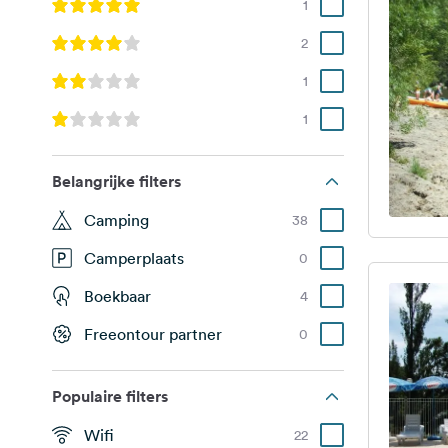
1
2
1
1
Belangrijke filters
Camping
38
Camperplaats
0
Boekbaar
4
Freeontour partner
0
Populaire filters
Wifi
22