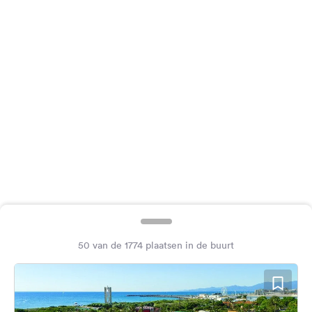
Feedback
Taal:
Nederlands
Volg
ons
op
social
media
Facebook
Instagram
50 van de 1774 plaatsen in de buurt