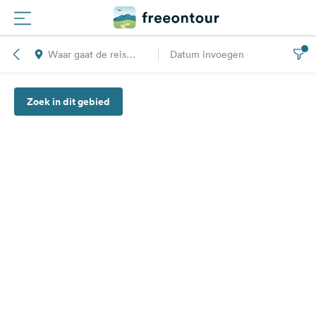
Waar gaat de reis
Datum invoegen
Routes
naar toe?
Zoek in dit gebied
Campings
Magazine
Partners
Registreren
Inloggen
Nieuwsbrief
Vragen &