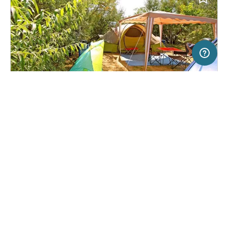
200 km
Terms of use
© 1987–2026 HERE
SERVICE
JURIDISCH
Help
Colofon
Camping in Narbonne-Plage, Frankrijk
(2)
Over ons
Freeontour-
gebruiksvoorwaarden
Camping Paradis Soleil d'Oc
Freeontour-partner worden
Freeontour-privacybeleid
Wat is Freeontour
Juridische Informatie
FREEONTOUR APPS
17,
€
00
vanaf
Geen
Prijs voor 2 volwassenen in het
informatie
VOLG ONS OP SOCIAL MEDIA
hoogseizoen
Facebook