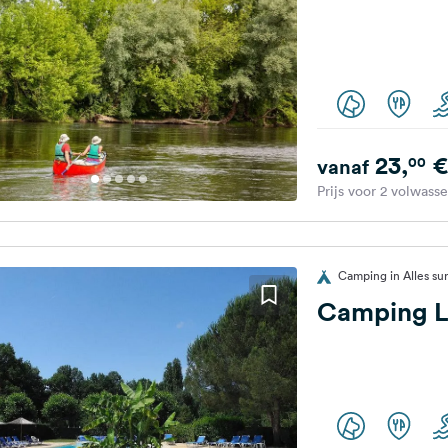
23,
€
00
vanaf
Prijs voor 2 volwass
Camping in Alles su
Camping Le