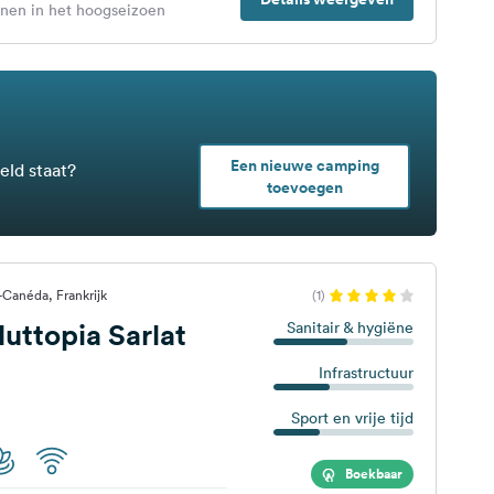
enen in het hoogseizoen
Een nieuwe camping
eld staat?
toevoegen
-Canéda, Frankrijk
(1)
ttopia Sarlat
Sanitair & hygiëne
Infrastructuur
Sport en vrije tijd
Boekbaar