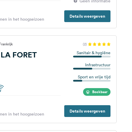
Geen informatie
Details weergeven
enen in het hoogseizoen
rankrijk
(2)
LA FORET
Sanitair & hygiëne
Infrastructuur
Sport en vrije tijd
Boekbaar
Details weergeven
enen in het hoogseizoen