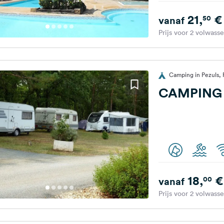
21,
€
50
vanaf
Prijs voor 2 volwass
Camping in Pezuls, F
CAMPING 
18,
€
00
vanaf
Prijs voor 2 volwass