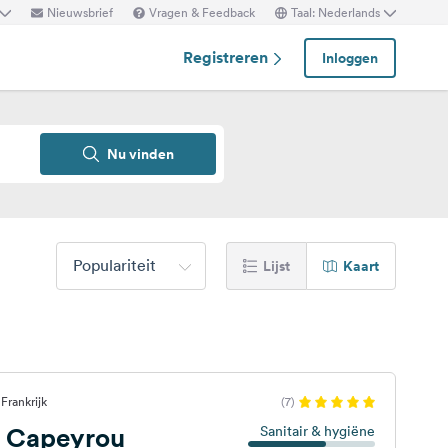
Nieuwsbrief
Vragen & Feedback
Taal: Nederlands
Registreren
Inloggen
Nu vinden
Populariteit
Lijst
Kaart
Frankrijk
(7)
Capeyrou
Sanitair & hygiëne