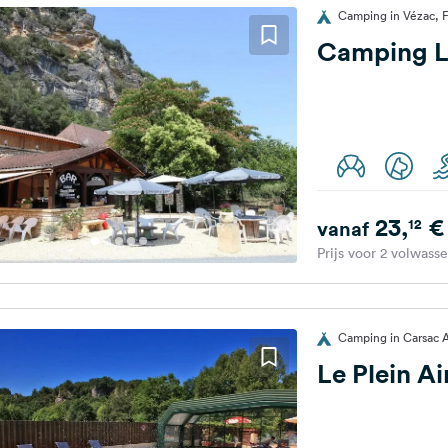
Camping in Vézac, F
Camping L
23,
€
12
vanaf
Prijs voor 2 volwass
Camping in Carsac Ai
Le Plein Ai