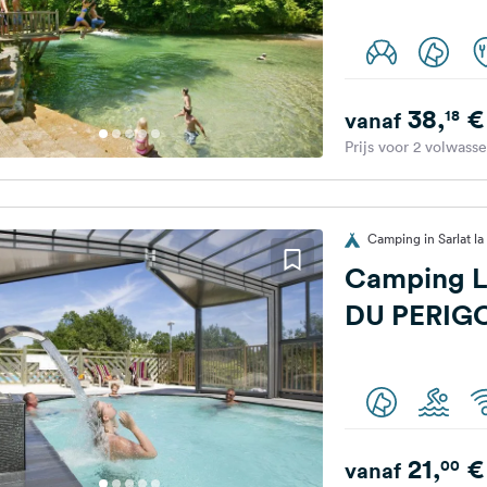
38,
€
18
vanaf
Prijs voor 2 volwass
Camping in Sarlat la
Camping 
DU PERIG
21,
€
00
vanaf