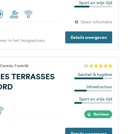
Sport en vrije tijd
Geen informatie
Details weergeven
enen in het hoogseizoen
 Caneda, Frankrijk
(2)
LES TERRASSES
Sanitair & hygiëne
ORD
Infrastructuur
Sport en vrije tijd
Boekbaar
Details weergeven