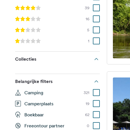
39
16
5
1
Collecties
Belangrijke filters
Camping
321
Camperplaats
19
Boekbaar
62
Freeontour partner
0