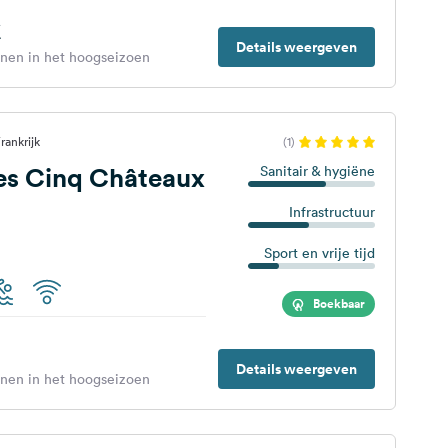
€
Details weergeven
enen in het hoogseizoen
rankrijk
(1)
es Cinq Châteaux
Sanitair & hygiëne
Infrastructuur
Sport en vrije tijd
Boekbaar
Details weergeven
enen in het hoogseizoen