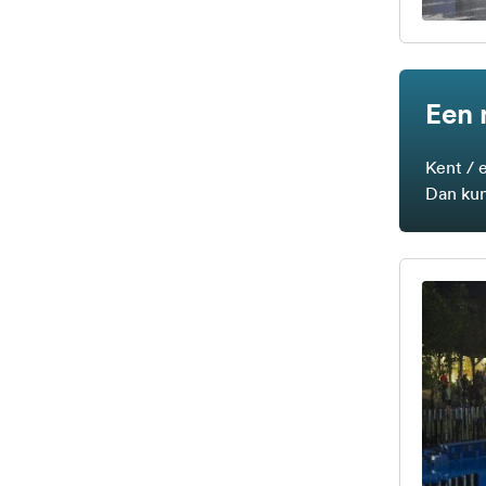
Een 
Kent / 
Dan kun