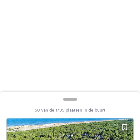
Feedback
Taal:
Nederlands
Volg
ons
op
social
media
Facebook
Instagram
50 van de 1785 plaatsen in de buurt