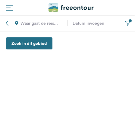
Waar gaat de reis
Datum invoegen
Routes
naar toe?
Zoek in dit gebied
Campings
Magazine
Partners
Registreren
Inloggen
Nieuwsbrief
Vragen &