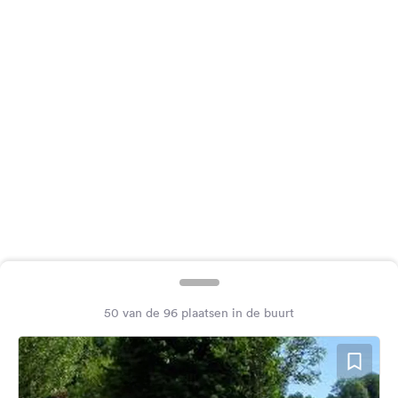
Feedback
Taal:
Nederlands
Volg
ons
op
social
media
Facebook
Instagram
50 van de 96 plaatsen in de buurt