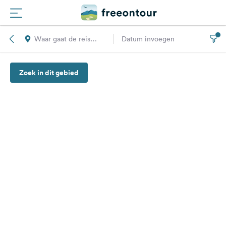
Waar gaat de reis
Datum invoegen
Routes
naar toe?
Zoek in dit gebied
Campings
Magazine
Partners
Registreren
Inloggen
Nieuwsbrief
Vragen &