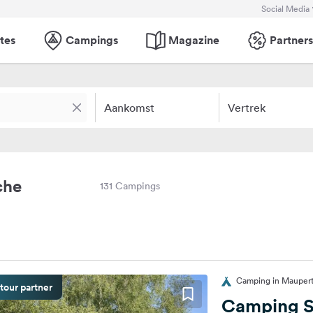
Social Media
tes
Campings
Magazine
Partners
Aankomst
Vertrek
che
131 Campings
Camping in Maupertu
tour partner
Camping S