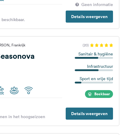
Geen informatie
Details weergeven
 beschikbaar.
SON, Frankrijk
(20)
easonova
Sanitair & hygiëne
Infrastructuur
Sport en vrije tijd
Boekbaar
Details weergeven
enen in het hoogseizoen