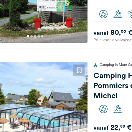
80,
00
vanaf
Prijs voor 2 volwass
Camping in Mont Sai
Camping H
Pommiers 
Michel
22,
€
88
vanaf