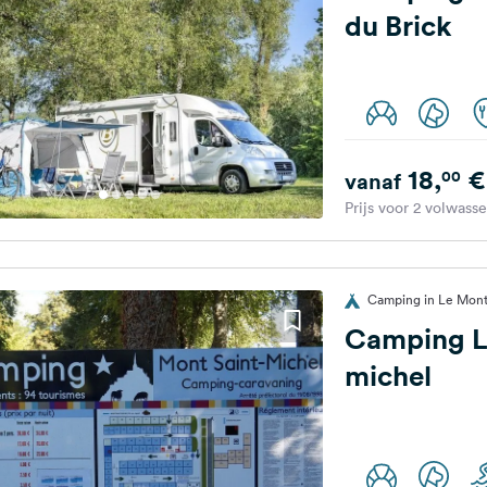
du Brick
18,
€
00
vanaf
Prijs voor 2 volwass
Camping in Le Mont 
Camping L
michel