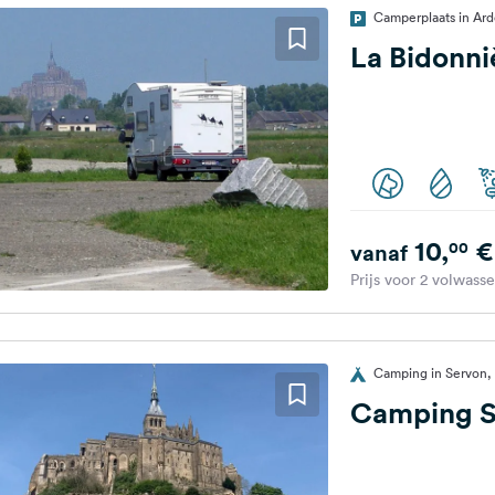
Camperplaats in Ard
La Bidonni
10,
€
00
vanaf
Prijs voor 2 volwass
Camping in Servon, 
Camping S