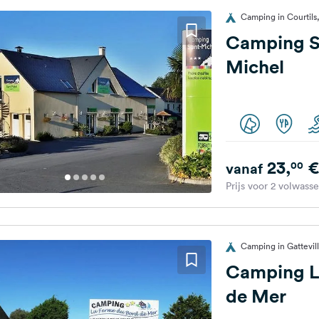
Camping in Courtils,
Camping S
Michel
23,
€
00
vanaf
Prijs voor 2 volwass
Camping in Gattevill
Camping L
de Mer