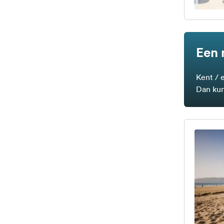
Een 
Kent / 
Dan kun