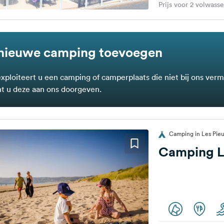
Prijs voor 2 volwass
nieuwe camping toevoegen
exploiteert u een camping of camperplaats die niet bij ons verm
t u deze aan ons doorgeven.
Camping in Les Pieux
Camping L