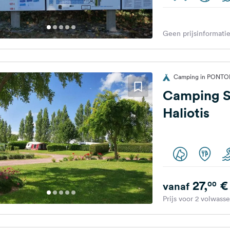
Geen prijsinformatie
Camping in PONTOR
Camping S
Haliotis
27,
€
00
vanaf
Prijs voor 2 volwass