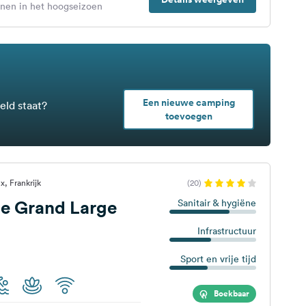
enen in het hoogseizoen
Een nieuwe camping
eld staat?
toevoegen
, Frankrijk
(20)
e Grand Large
Sanitair & hygiëne
Infrastructuur
Sport en vrije tijd
Boekbaar