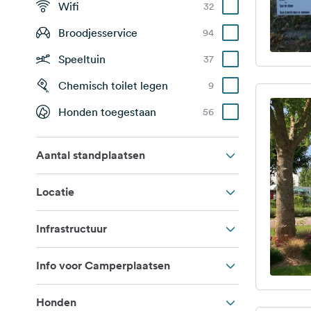
Wifi
32
Broodjesservice
94
Speeltuin
37
Chemisch toilet legen
9
Honden toegestaan
56
Aantal standplaatsen
Locatie
Infrastructuur
Info voor Camperplaatsen
Honden