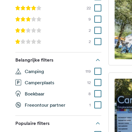
22
9
2
2
Belangrijke filters
Camping
119
Camperplaats
12
Boekbaar
8
Freeontour partner
1
Populaire filters