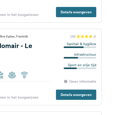
Details weergeven
enen in het hoogseizoen
re Eglise, Frankrijk
(23)
omair - Le
Sanitair & hygiëne
Infrastructuur
Sport en vrije tijd
Geen informatie
Details weergeven
enen in het hoogseizoen