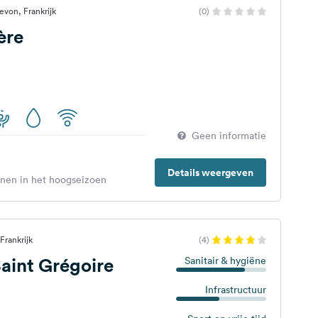
evon, Frankrijk
(0)
ère
Geen informatie
Details weergeven
enen in het hoogseizoen
Frankrijk
(4)
aint Grégoire
Sanitair & hygiëne
Infrastructuur