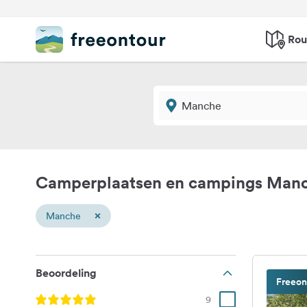
Rou
Camperplaatsen en campings Man
×
Manche
Beoordeling
Freeon
9