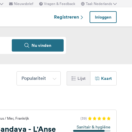
Nieuwsbrief
Vragen & Feedback
Taal: Nederlands
Registreren
Inloggen
Nu vinden
Populariteit
Lijst
Kaart
s / Mer, Frankrijk
(39)
andaya - L'Anse
Sanitair & hygiëne