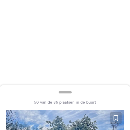
Feedback
Taal:
Nederlands
Volg
ons
op
social
media
Facebook
Instagram
50 van de 86 plaatsen in de buurt