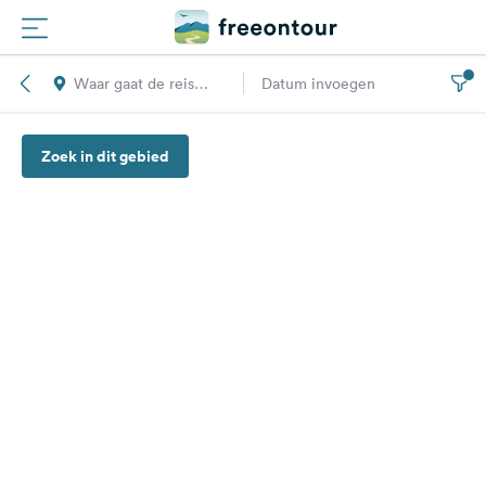
Waar gaat de reis
Datum invoegen
Routes
naar toe?
Zoek in dit gebied
Campings
Magazine
Partners
Registreren
Inloggen
Nieuwsbrief
Vragen &