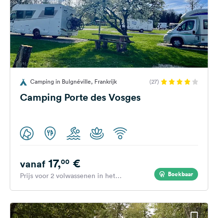
Camping in Bulgnéville, Frankrijk
(27)
Camping Porte des Vosges
17,
€
00
vanaf
Boekbaar
Prijs voor 2 volwassenen in het
hoogseizoen