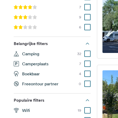
7
9
6
Belangrijke filters
Camping
32
Camperplaats
7
Boekbaar
4
Freeontour partner
0
Populaire filters
Wifi
19