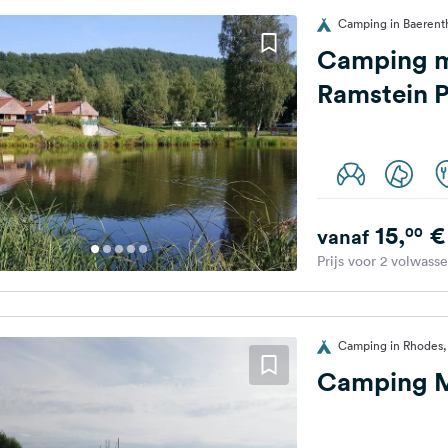
Camping in Baerentha
Camping m
Ramstein 
15,
€
00
vanaf
Prijs voor 2 volwass
Camping in Rhodes, 
Camping M