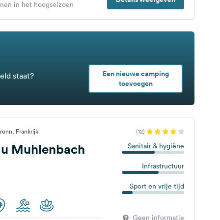
enen in het hoogseizoen
Een nieuwe camping
eld staat?
toevoegen
ronn, Frankrijk
(12)
u Muhlenbach
Sanitair & hygiëne
Infrastructuur
Sport en vrije tijd
Geen informatie