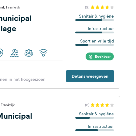
l, Frankrijk
(9)
unicipal
Sanitair & hygiëne
Plage
Infrastructuur
Sport en vrije tijd
Boekbaar
Details weergeven
enen in het hoogseizoen
Frankrijk
(8)
unicipal
Sanitair & hygiëne
Infrastructuur