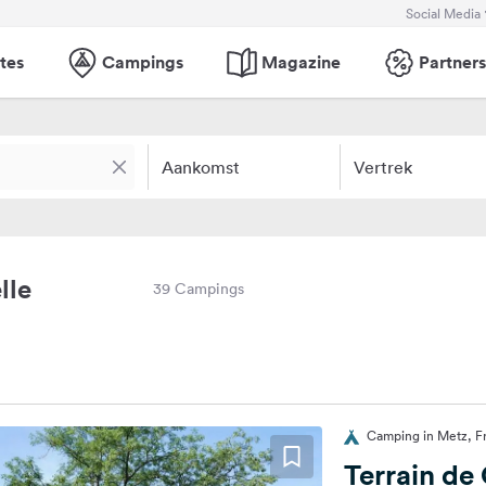
Social Media
tes
Campings
Magazine
Partners
Aankomst
Vertrek
lle
39 Campings
Camping in Metz, Fr
Terrain d