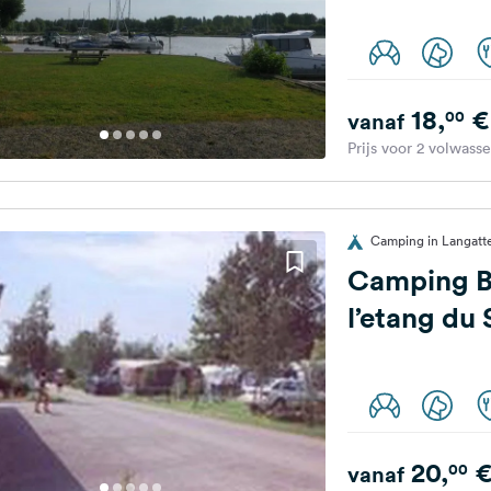
18,
€
00
vanaf
Prijs voor 2 volwass
Camping in Langatte
Camping Ba
l’etang du
20,
00
vanaf