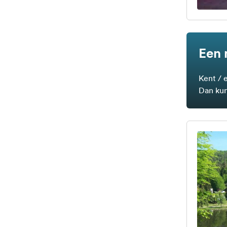
Een 
Kent / 
Dan kun