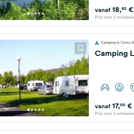
18,
€
50
vanaf
Prijs voor 2 volwass
Camping in Corny Su
Camping L
17,
€
00
vanaf
Prijs voor 2 volwass