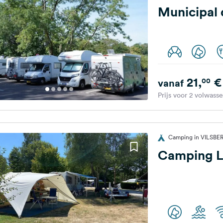
Municipal
21,
€
00
vanaf
Prijs voor 2 volwass
Camping in VILSBERG
Camping L