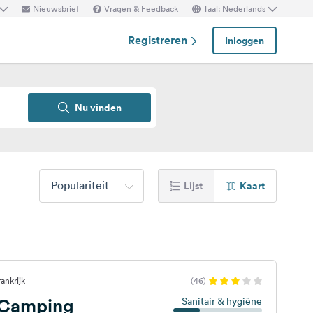
Nieuwsbrief
Vragen & Feedback
Taal: Nederlands
Registreren
Inloggen
Nu vinden
Populariteit
Lijst
Kaart
ankrijk
(46)
e Camping
Sanitair & hygiëne