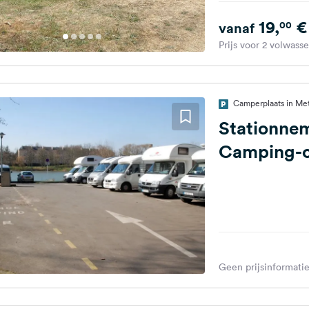
19,
€
00
vanaf
Prijs voor 2 volwass
Camperplaats in Met
Stationne
Camping-c
Geen prijsinformatie