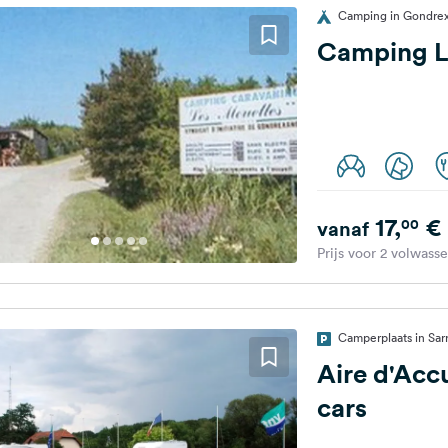
Camping in Gondrex
Camping L
17,
€
00
vanaf
Prijs voor 2 volwass
Camperplaats in Sar
Aire d'Acc
cars