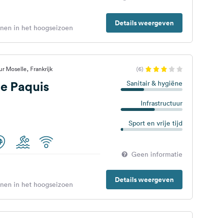
Details weergeven
enen in het hoogseizoen
r Moselle, Frankrijk
(6)
e Paquis
Sanitair & hygiëne
Infrastructuur
Sport en vrije tijd
Geen informatie
Details weergeven
enen in het hoogseizoen