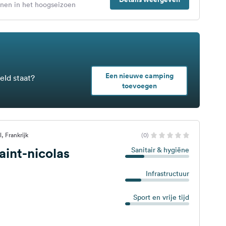
enen in het hoogseizoen
Een nieuwe camping
eld staat?
toevoegen
, Frankrijk
(0)
int-nicolas
Sanitair & hygiëne
Infrastructuur
Sport en vrije tijd