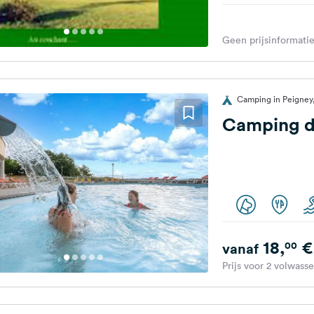
Geen prijsinformatie
Camping in Peigney,
Camping de
18,
€
00
vanaf
Prijs voor 2 volwass