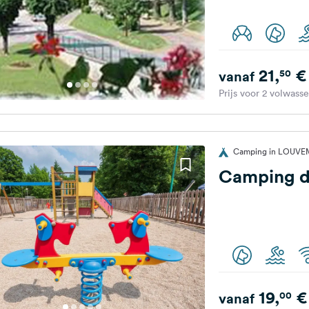
21,
€
50
vanaf
Prijs voor 2 volwass
Camping in LOUVEM
Camping d
19,
€
00
vanaf