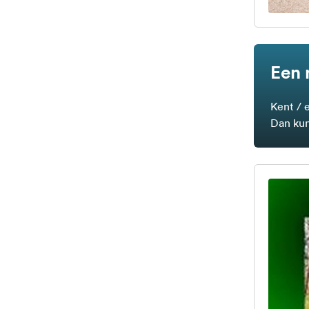
Een 
Kent / 
Dan kun