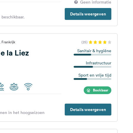
Geen informatie
Details weergeven
 beschikbaar.
 Frankrijk
(25)
 la Liez
Sanitair & hygiëne
Infrastructuur
Sport en vrije tijd
Boekbaar
Details weergeven
enen in het hoogseizoen