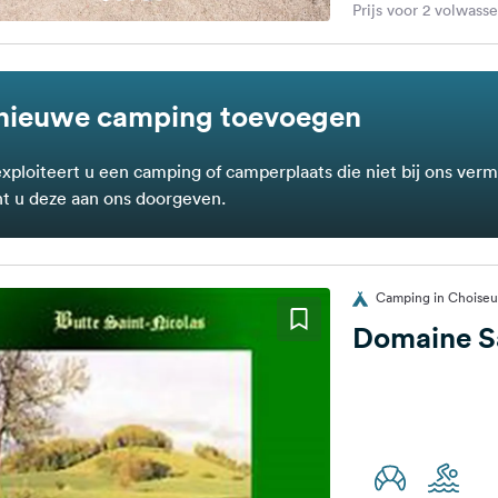
Prijs voor 2 volwass
nieuwe camping toevoegen
exploiteert u een camping of camperplaats die niet bij ons verm
t u deze aan ons doorgeven.
Camping in Choiseul
Domaine Sa