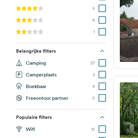
5
6
1
Belangrijke filters
Camping
27
Camperplaats
2
Boekbaar
4
Freeontour partner
0
Populaire filters
Wifi
12