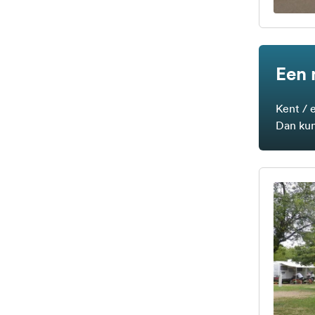
Een 
Kent / 
Dan kun