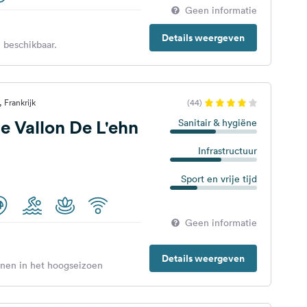
Geen informatie
Details weergeven
 beschikbaar.
 Frankrijk
(44)
 Vallon De L'ehn
Sanitair & hygiëne
Infrastructuur
Sport en vrije tijd
Geen informatie
Details weergeven
enen in het hoogseizoen