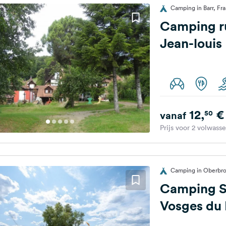
Camping in Barr, Fra
Camping ru
Jean-louis
12,
€
50
vanaf
Prijs voor 2 volwass
Camping in Oberbron
Camping S
Vosges du