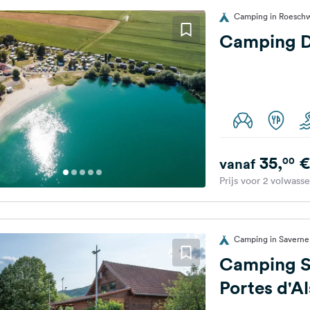
Camping in Roeschw
Camping D
35,
€
00
vanaf
Prijs voor 2 volwass
Camping in Saverne,
Camping S
Portes d'A