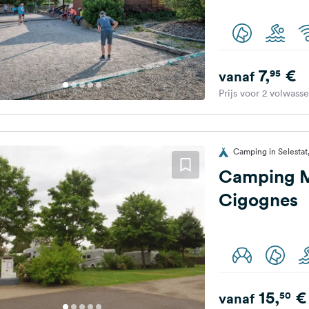
7,
€
95
vanaf
Prijs voor 2 volwass
Camping in Selestat,
Camping M
Cigognes
15,
€
50
vanaf