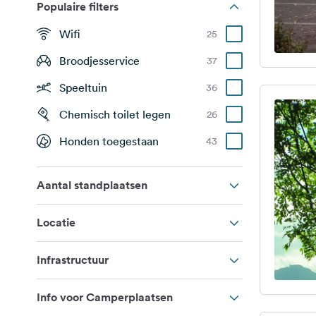
Populaire filters
Wifi
25
Broodjesservice
37
Speeltuin
36
Chemisch toilet legen
26
Honden toegestaan
43
Aantal standplaatsen
Locatie
Infrastructuur
Info voor Camperplaatsen