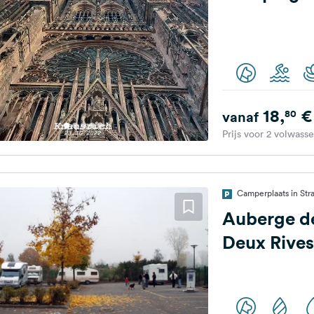
18,
€
80
vanaf
Prijs voor 2 volwass
Camperplaats in Stra
Auberge d
Deux Rives