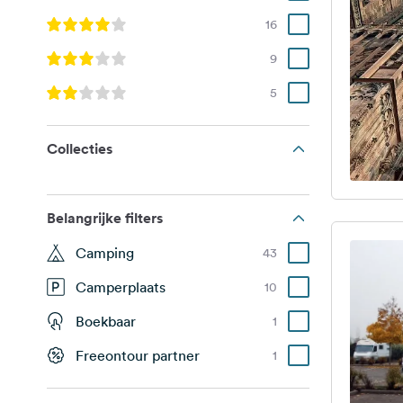
16
9
5
Collecties
Belangrijke filters
Camping
43
Camperplaats
10
Boekbaar
1
Freeontour partner
1