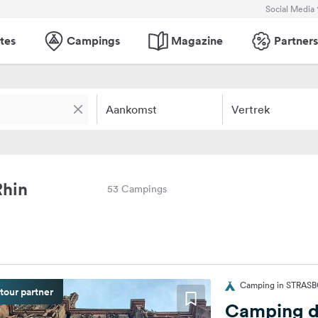
Social Media
tes
Campings
Magazine
Partners
Aankomst
Vertrek
Rhin
53 Campings
Camping in STRASBO
tour partner
Camping d