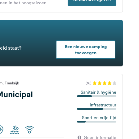
enen in het hoogseizoen
Een nieuwe camping
eld staat?
toevoegen
, Frankrijk
(16)
unicipal
Sanitair & hygiëne
Infrastructuur
Sport en vrije tijd
Geen informatie