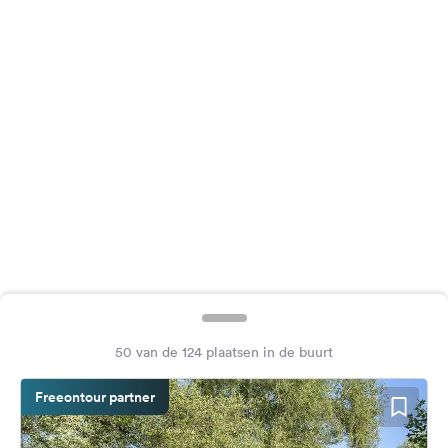
Feedback
Taal:
Nederlands
Volg
ons
op
social
media
Facebook
Instagram
50 van de 124 plaatsen in de buurt
Freeontour partner