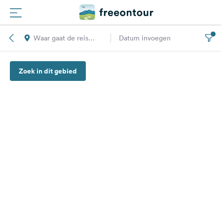
Waar gaat de reis
Datum invoegen
Routes
naar toe?
Zoek in dit gebied
Campings
Magazine
Partners
Registreren
Inloggen
Nieuwsbrief
Vragen &