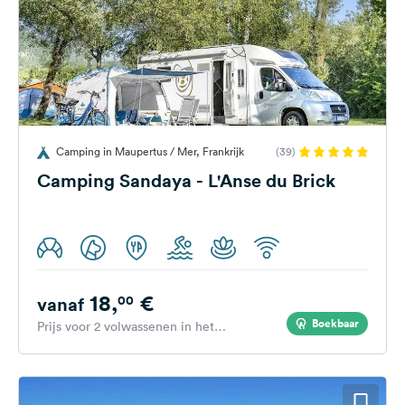
Camping in Maupertus / Mer, Frankrijk
(39)
Camping Sandaya - L'Anse du Brick
18,
€
00
vanaf
Boekbaar
Prijs voor 2 volwassenen in het
hoogseizoen