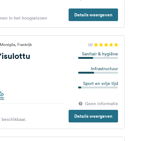
Details weergeven
enen in het hoogseizoen
orsiglia, Frankrijk
(6)
isulottu
Sanitair & hygiëne
Infrastructuur
Sport en vrije tijd
Geen informatie
Details weergeven
 beschikbaar.