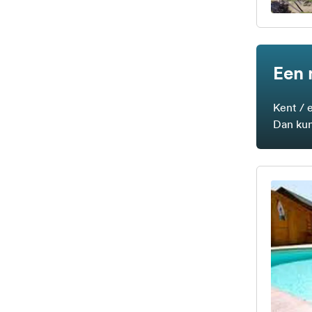
Een 
Kent / 
Dan kun