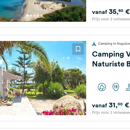
35,
€
60
vanaf
Prijs voor 2 volwass
Camping in linguizze
Camping V
Naturiste 
31,
€
00
vanaf
Prijs voor 2 volwass