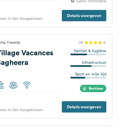
Geen informatie
Details weergeven
enen in het hoogseizoen
tta, Frankrijk
(14)
illage Vacances
Sanitair & hygiëne
Bagheera
Infrastructuur
Sport en vrije tijd
Boekbaar
Details weergeven
enen in het hoogseizoen