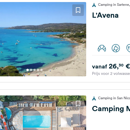
Camping in Sartene,
L'Avena
26,
€
30
vanaf
Prijs voor 2 volwass
Camping in San Nico
Camping M