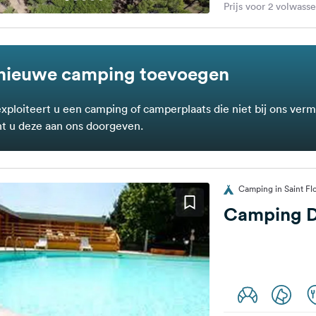
Prijs voor 2 volwass
nieuwe camping toevoegen
exploiteert u een camping of camperplaats die niet bij ons verm
t u deze aan ons doorgeven.
Camping in Saint Flo
Camping D