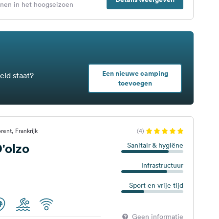
enen in het hoogseizoen
Een nieuwe camping
eld staat?
toevoegen
rent, Frankrijk
(4)
'olzo
Sanitair & hygiëne
Infrastructuur
Sport en vrije tijd
Geen informatie