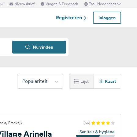
Nieuwsbrief
Vragen & Feedback
Taal: Nederlands
Registreren
Inloggen
Nu vinden
Populariteit
Lijst
Kaart
cia, Frankrijk
(33)
llage Arinella
Sanitair & hygiëne