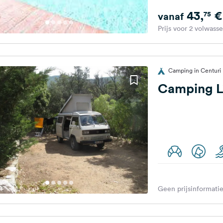
43,
€
75
vanaf
Prijs voor 2 volwass
Camping in Centuri M
Camping L'
Geen prijsinformatie