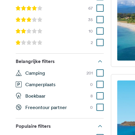
67
35
10
2
Belangrijke filters
Camping
201
Camperplaats
0
Boekbaar
8
Freeontour partner
0
Populaire filters