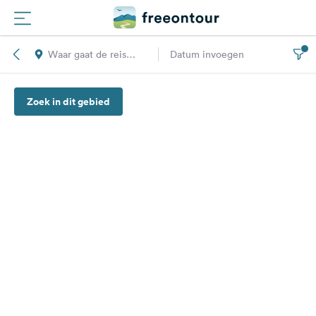
Waar gaat de reis
Datum invoegen
Routes
naar toe?
Zoek in dit gebied
Campings
Magazine
Partners
Registreren
Inloggen
Nieuwsbrief
Vragen &