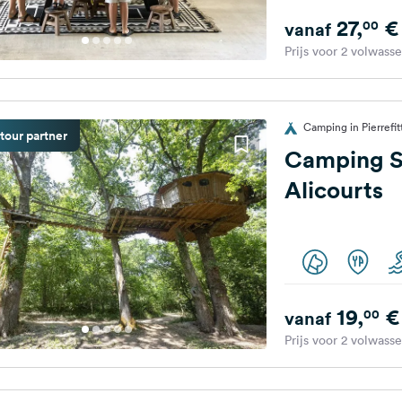
27,
€
00
vanaf
Prijs voor 2 volwass
Camping in Pierrefitt
tour partner
Camping S
Alicourts
19,
€
00
vanaf
Prijs voor 2 volwass