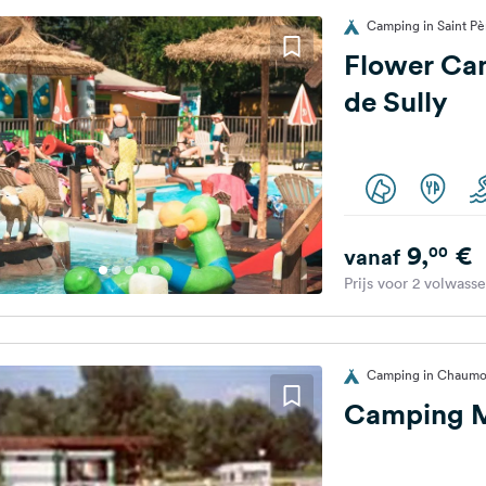
Camping in Saint Pèr
Flower Ca
de Sully
9,
€
00
vanaf
Prijs voor 2 volwass
Camping in Chaumont
Camping M