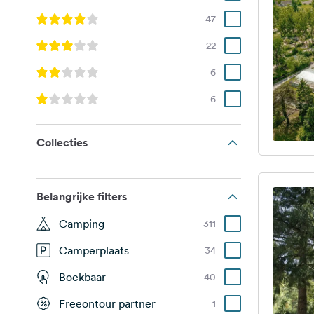
47
22
6
6
Collecties
Belangrijke filters
Camping
311
Camperplaats
34
Boekbaar
40
Freeontour partner
1