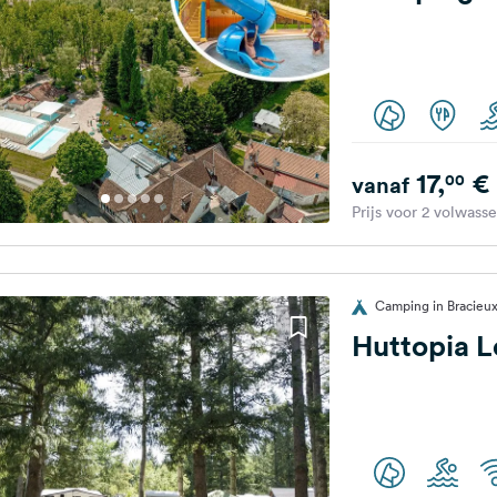
17,
€
00
vanaf
Prijs voor 2 volwass
Camping in Bracieux,
Huttopia L