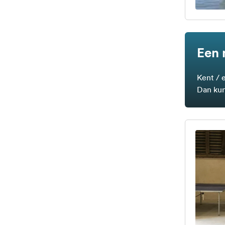
Een 
Kent / 
Dan kun