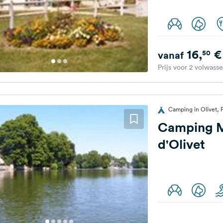
16,
€
50
vanaf
Prijs voor 2 volwass
Camping in Olivet, F
Camping M
d'Olivet