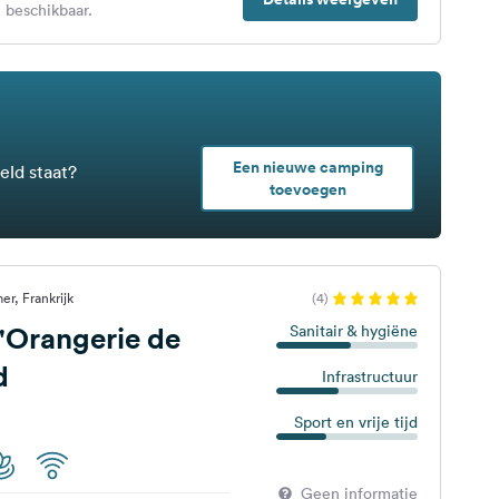
 beschikbaar.
Een nieuwe camping
eld staat?
toevoegen
r, Frankrijk
(4)
'Orangerie de
Sanitair & hygiëne
d
Infrastructuur
Sport en vrije tijd
Geen informatie