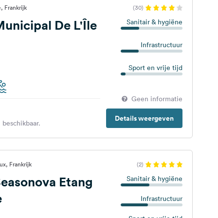
 Frankrijk
(30)
nicipal De L'Île
Sanitair & hygiëne
Infrastructuur
Sport en vrije tijd
Geen informatie
Details weergeven
 beschikbaar.
x, Frankrijk
(2)
easonova Etang
Sanitair & hygiëne
e
Infrastructuur