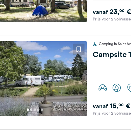
23,
€
00
vanaf
Prijs voor 2 volwass
Camping in Saint Ave
Campsite T
15,
€
00
vanaf
Prijs voor 2 volwass