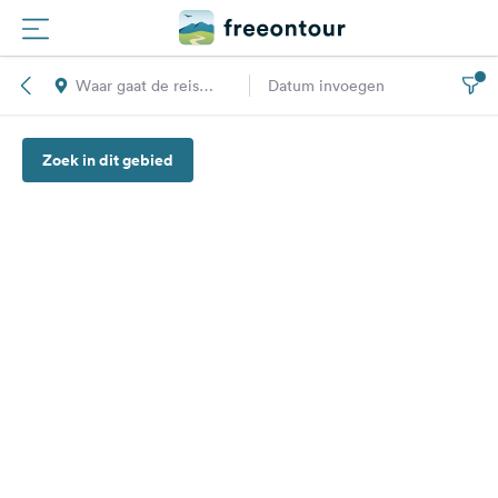
Waar gaat de reis
Datum invoegen
Routes
naar toe?
Zoek in dit gebied
Campings
Magazine
Partners
Registreren
Inloggen
Nieuwsbrief
Vragen &