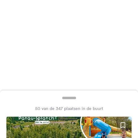
Feedback
Taal:
Nederlands
Volg
ons
op
social
media
Facebook
Instagram
50 van de 347 plaatsen in de buurt