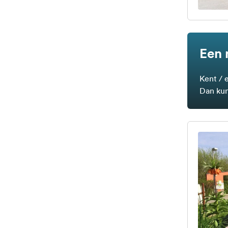
Een 
Kent / 
Dan kun