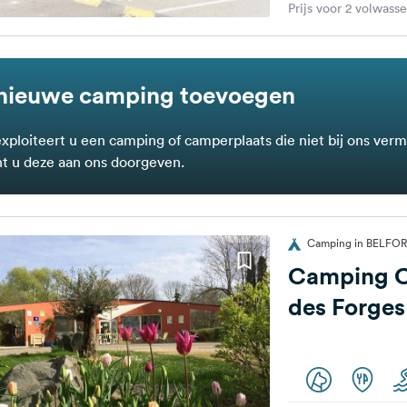
Prijs voor 2 volwass
nieuwe camping toevoegen
exploiteert u een camping of camperplaats die niet bij ons verm
t u deze aan ons doorgeven.
Camping in BELFORT
Camping O
des Forges