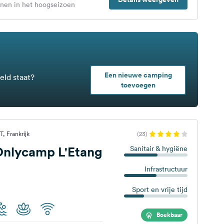
enen in het hoogseizoen
Een nieuwe camping
eld staat?
toevoegen
, Frankrijk
(23)
nlycamp L'Etang
Sanitair & hygiëne
Infrastructuur
Sport en vrije tijd
Boekbaar