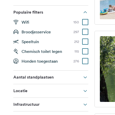
Populaire filters
Wifi
150
Broodjesservice
297
Speeltuin
212
Chemisch toilet legen
115
Honden toegestaan
276
Aantal standplaatsen
Locatie
Infrastructuur