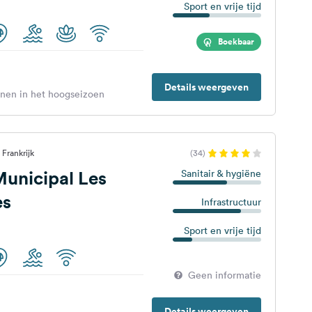
Sport en vrije tijd
Boekbaar
Details weergeven
enen in het hoogseizoen
Frankrijk
(34)
unicipal Les
Sanitair & hygiëne
es
Infrastructuur
Sport en vrije tijd
Geen informatie
Details weergeven