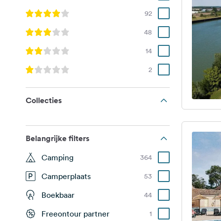
92
48
14
2
Collecties
Belangrijke filters
Camping
364
Camperplaats
53
Boekbaar
44
Freeontour partner
1