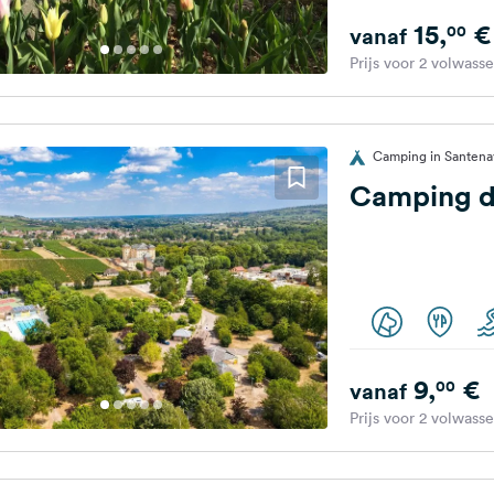
15,
€
00
vanaf
Prijs voor 2 volwass
Camping in Santenay
Camping d
9,
€
00
vanaf
Prijs voor 2 volwass