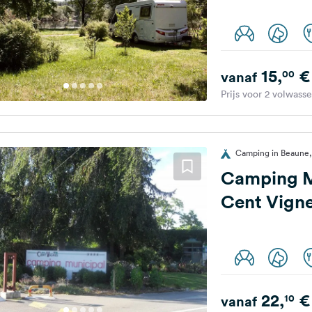
15,
€
00
vanaf
Prijs voor 2 volwass
Camping in Beaune, 
Camping M
Cent Vign
22,
€
10
vanaf