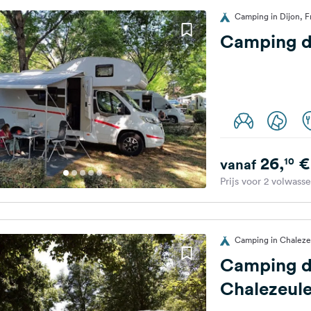
Camping in Dijon, Fr
Camping d
26,
€
10
vanaf
Prijs voor 2 volwass
Camping in Chalezeu
Camping d
Chalezeul