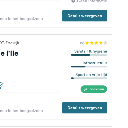
Geen informatie
Details weergeven
enen in het hoogseizoen
, Frankrijk
(9)
 l'Ile
Sanitair & hygiëne
Infrastructuur
Sport en vrije tijd
Boekbaar
Details weergeven
enen in het hoogseizoen