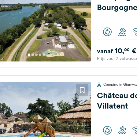
Bourgogn
10,
€
00
vanaf
Prijs voor 2 volwass
Camping in Gigny-su
Château de
Villatent