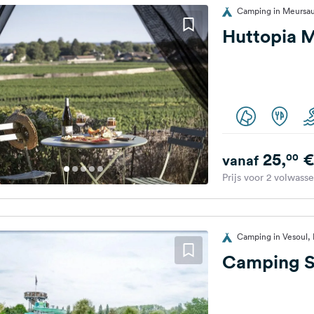
Camping in Meursaul
Huttopia M
25,
€
00
vanaf
Prijs voor 2 volwass
Camping in Vesoul, F
Camping S