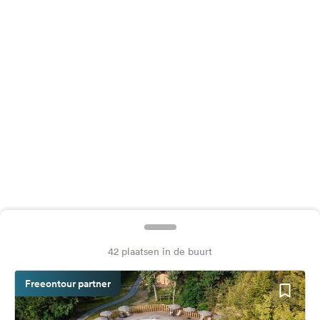
Feedback
Taal:
Nederlands
Volg
ons
op
social
media
Facebook
Instagram
42 plaatsen in de buurt
Freeontour partner