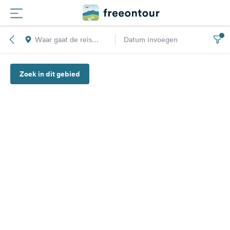
Waar gaat de reis
Datum invoegen
Routes
naar toe?
Zoek in dit gebied
Campings
Magazine
Partners
Registreren
Inloggen
Nieuwsbrief
Vragen &