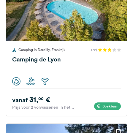
Camping in Dardilly, Frankrijk
(72)
Camping de Lyon
31,
€
00
vanaf
Boekbaar
Prijs voor 2 volwassenen in het
hoogseizoen