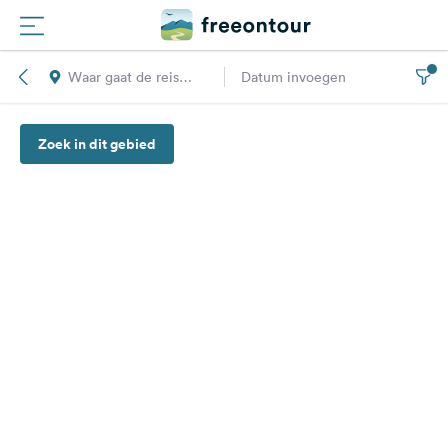
Waar gaat de reis
Datum invoegen
Routes
naar toe?
Zoek in dit gebied
Campings
Magazine
Partners
Registreren
Inloggen
Nieuwsbrief
Vragen &