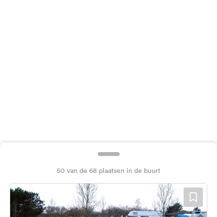
Feedback
Taal:
Nederlands
Volg
ons
op
social
media
Facebook
Instagram
50 van de 68 plaatsen in de buurt