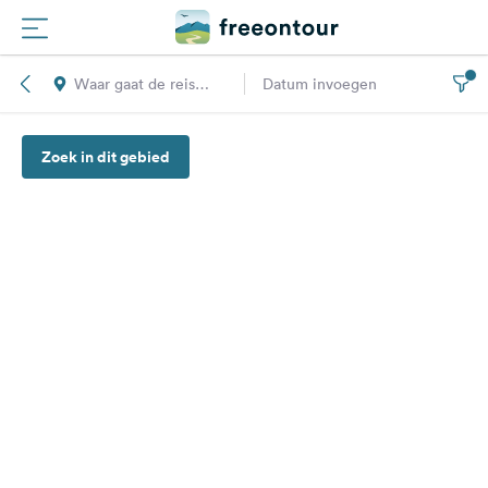
Waar gaat de reis
Datum invoegen
Routes
naar toe?
Zoek in dit gebied
Campings
Magazine
Partners
Registreren
Inloggen
Nieuwsbrief
Vragen &