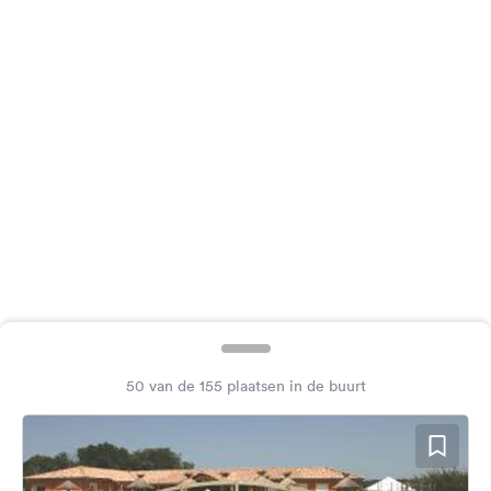
Feedback
Taal:
Nederlands
Volg
ons
op
social
media
Facebook
Instagram
50 van de 155 plaatsen in de buurt