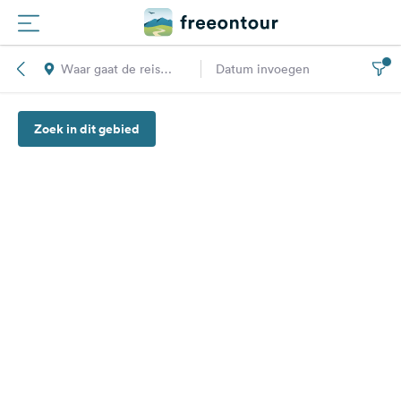
Waar gaat de reis
Datum invoegen
Routes
naar toe?
Zoek in dit gebied
Campings
Magazine
Partners
Registreren
Inloggen
Nieuwsbrief
Vragen &