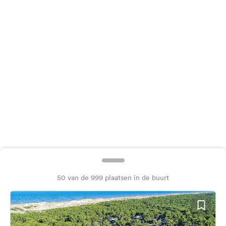
Feedback
Taal:
Nederlands
Volg
ons
op
social
media
Facebook
Instagram
50 van de 999 plaatsen in de buurt