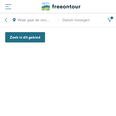
Waar gaat de reis
Datum invoegen
Routes
naar toe?
Zoek in dit gebied
Campings
Magazine
Partners
Registreren
Inloggen
Nieuwsbrief
Vragen &