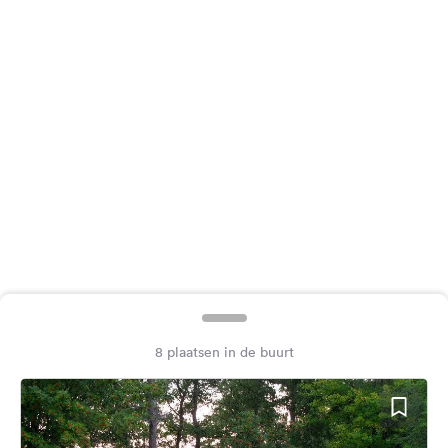
Feedback
Taal:
Nederlands
Volg
ons
op
social
media
Facebook
Instagram
8 plaatsen in de buurt