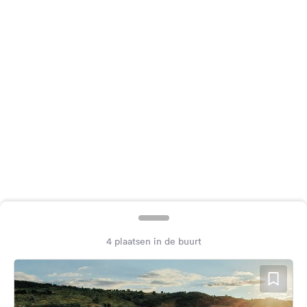
Feedback
Taal:
Nederlands
Volg
ons
op
social
media
Facebook
Instagram
4 plaatsen in de buurt