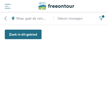
Waar gaat de reis
Datum invoegen
Routes
naar toe?
Zoek in dit gebied
Campings
Magazine
Partners
Registreren
Inloggen
Nieuwsbrief
Vragen &