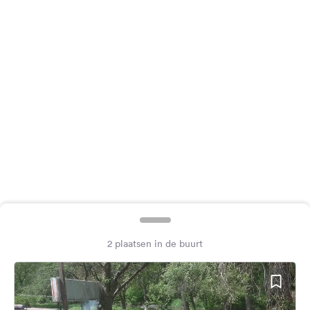
Feedback
Taal:
Nederlands
Volg
ons
op
social
media
Facebook
Instagram
2 plaatsen in de buurt