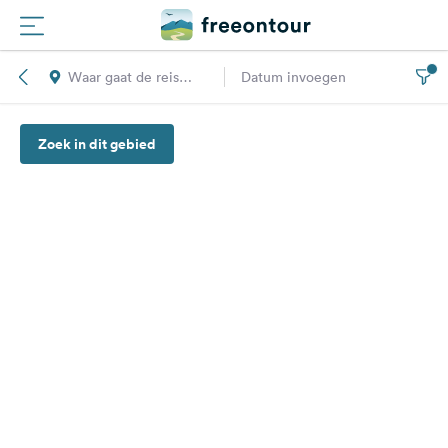
Waar gaat de reis
Datum invoegen
Routes
naar toe?
Zoek in dit gebied
Campings
Magazine
Partners
Registreren
Inloggen
Nieuwsbrief
Vragen &