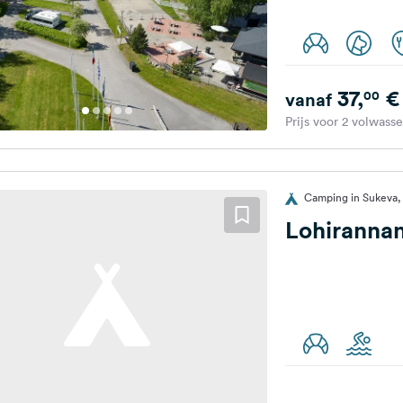
37,
€
00
vanaf
Prijs voor 2 volwass
Camping in Sukeva,
Lohiranna