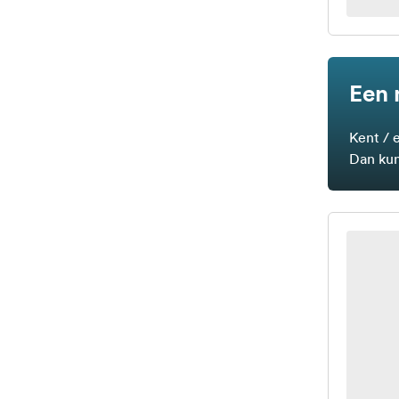
Een 
Kent / 
Dan kun