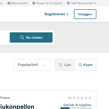
Nieuwsbrief
Vragen & Feedback
Taal: Nederlands
Registreren
Inloggen
Nu vinden
Populariteit
Lijst
Kaart
Finland
(0)
iukonpellon
Sanitair & hygiëne