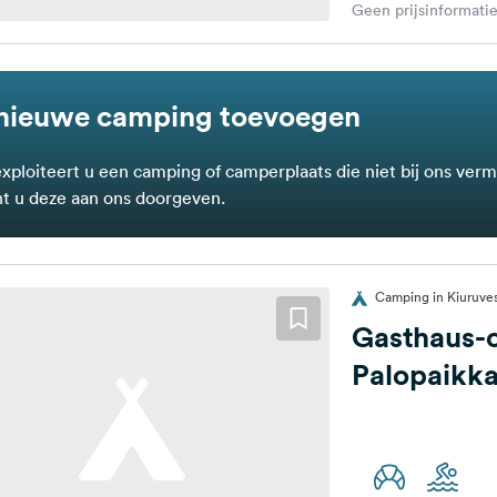
Geen prijsinformatie
nieuwe camping toevoegen
exploiteert u een camping of camperplaats die niet bij ons verm
t u deze aan ons doorgeven.
Camping in Kiuruves
Gasthaus-
Palopaikk