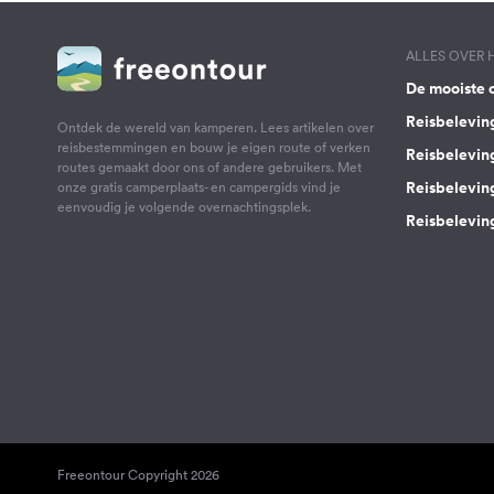
ALLES OVER
De mooiste 
Reisbelevin
Ontdek de wereld van kamperen. Lees artikelen over
reisbestemmingen en bouw je eigen route of verken
Reisbelevin
routes gemaakt door ons of andere gebruikers. Met
Reisbelevin
onze gratis camperplaats- en campergids vind je
eenvoudig je volgende overnachtingsplek.
Reisbeleving
Freeontour Copyright 2026