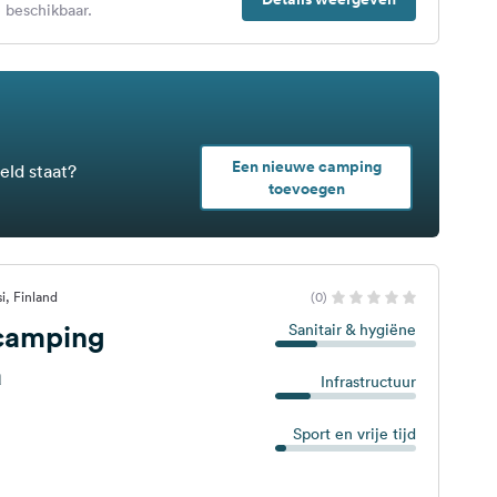
 beschikbaar.
Een nieuwe camping
eld staat?
toevoegen
i, Finland
(0)
camping
Sanitair & hygiëne
a
Infrastructuur
Sport en vrije tijd