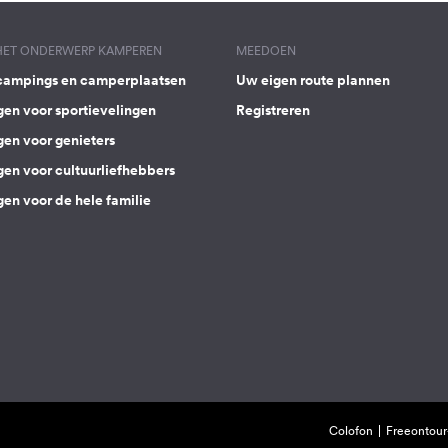
 HET ONDERWERP KAMPEREN
MEEDOEN
campings en camperplaatsen
Uw eigen route plannen
gen voor sportievelingen
Registreren
gen voor genieters
gen voor cultuurliefhebbers
en voor de hele familie
Colofon
Freeontour