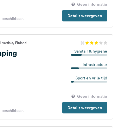
Geen informatie
Details weergeven
 beschikbaar.
-vartiala, Finland
(1)
mping
Sanitair & hygiëne
Infrastructuur
Sport en vrije tijd
Geen informatie
Details weergeven
 beschikbaar.