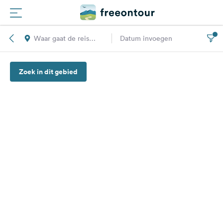
Waar gaat de reis
Datum invoegen
Routes
naar toe?
Zoek in dit gebied
Campings
Magazine
Partners
Registreren
Inloggen
Nieuwsbrief
Vragen &