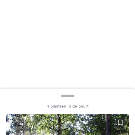
Feedback
Taal:
Nederlands
Volg
ons
op
social
media
Facebook
Instagram
4 plaatsen in de buurt