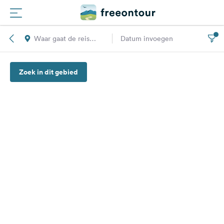
Waar gaat de reis
Datum invoegen
Routes
naar toe?
Zoek in dit gebied
Campings
Magazine
Partners
Registreren
Inloggen
Nieuwsbrief
Vragen &