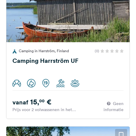
Camping in Harrström, Finland
(0)
Camping Harrström UF
15,
€
00
vanaf
Geen
Prijs voor 2 volwassenen in het
informatie
hoogseizoen