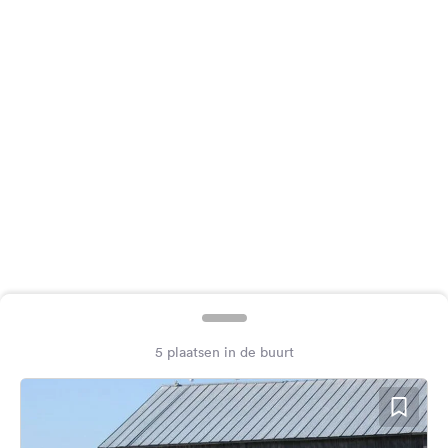
Feedback
Taal:
Nederlands
Volg
ons
op
social
media
Facebook
Instagram
5 plaatsen in de buurt