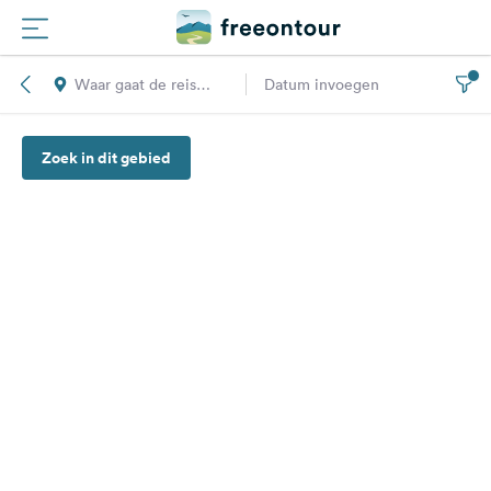
Waar gaat de reis
Datum invoegen
Routes
naar toe?
Zoek in dit gebied
Campings
Magazine
Partners
Registreren
Inloggen
Nieuwsbrief
Vragen &