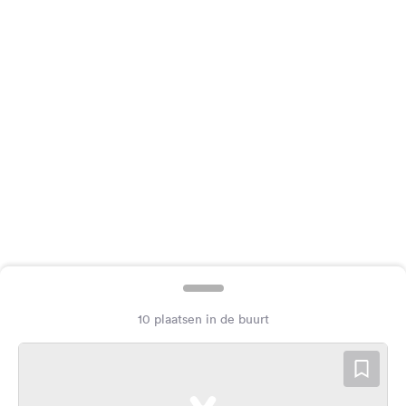
Feedback
Taal:
Nederlands
Volg
ons
op
social
media
Facebook
Instagram
10 plaatsen in de buurt