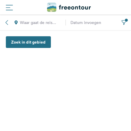
Waar gaat de reis
Datum invoegen
Routes
naar toe?
Zoek in dit gebied
Campings
Magazine
Partners
Registreren
Inloggen
Nieuwsbrief
Vragen &