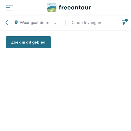
Waar gaat de reis
Datum invoegen
Routes
naar toe?
Zoek in dit gebied
Campings
Magazine
Partners
Registreren
Inloggen
Nieuwsbrief
Vragen &