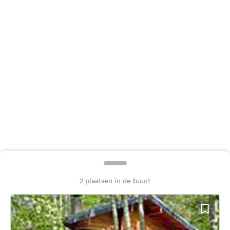
Feedback
Taal:
Nederlands
Volg
ons
op
social
media
Facebook
Instagram
2 plaatsen in de buurt