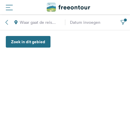
Waar gaat de reis
Datum invoegen
Routes
naar toe?
Zoek in dit gebied
Campings
Magazine
Partners
Registreren
Inloggen
Nieuwsbrief
Vragen &