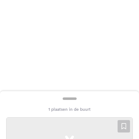
Feedback
Taal:
Nederlands
Volg
ons
op
social
media
Facebook
Instagram
1 plaatsen in de buurt