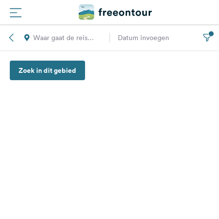
Waar gaat de reis
Datum invoegen
Routes
naar toe?
Zoek in dit gebied
Campings
Magazine
Partners
Registreren
Inloggen
Nieuwsbrief
Vragen &